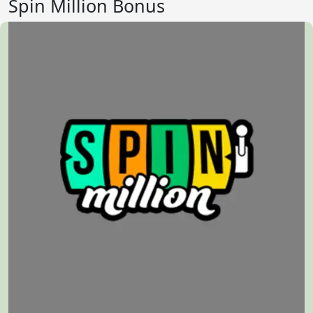
Spin Million Bonus