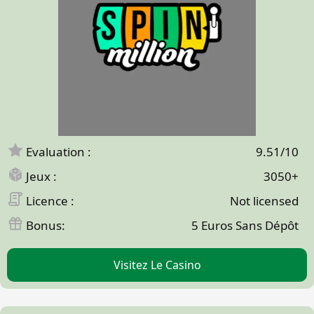
Evaluation :
9.51/10
Jeux :
3050+
Licence :
Not licensed
Bonus:
5 Euros Sans Dépôt
Visitez Le Casino