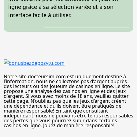
ligne grâce à sa sélection variée et à son
interface facile à utiliser.
Notre site docteursim.com est uniquement destiné à
l’information, nous ne collectons pas d’argent auprès
des lecteurs ou des joueurs de casinos en ligne. Le site
propose une analyse des casinos en ligne et des jeux
d’argent. Si vous avez moins de 18 ans, veuillez quitter
cette page. N’oubliez pas que les jeux d’argent créent
une dépendance et qu’ils doivent être pratiqués de
manière responsable! En tant que consultant
indépendant, nous ne pouvons être tenus responsables
des pertes que vous pourriez subir dans certains
casinos en ligne. Jouez de manière responsable!